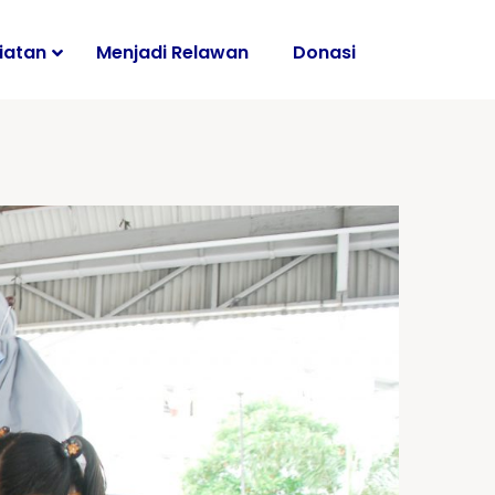
iatan
Menjadi Relawan
Donasi
i