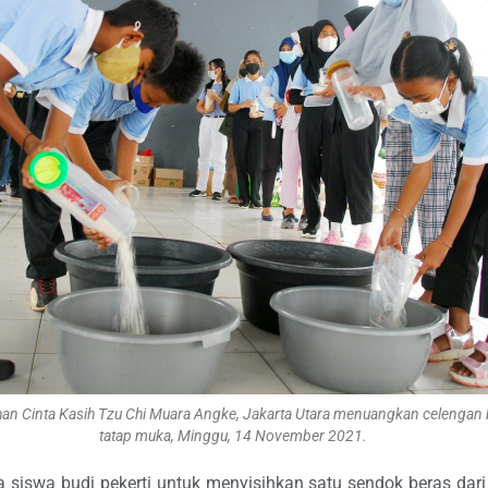
mahan Cinta Kasih Tzu Chi Muara Angke, Jakarta Utara menuangkan celenga
tatap muka, Minggu, 14 November 2021.
a siswa budi pekerti untuk menyisihkan satu sendok beras dar