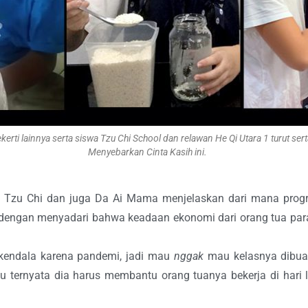
pekerti lainnya serta siswa Tzu Chi School dan relawan He Qi Utara 1 turut
Menyebarkan Cinta Kasih ini.
an Tzu Chi dan juga Da Ai Mama menjelaskan dari mana prog
uat dengan menyadari bahwa keadaan ekonomi dari orang tua pa
terkendala karena pandemi, jadi mau
nggak
mau kelasnya dibua
ahu ternyata dia harus membantu orang tuanya bekerja di hari l