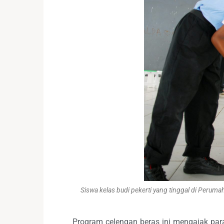
Siswa kelas budi pekerti yang tinggal di Peru
Program celengan beras ini mengajak par