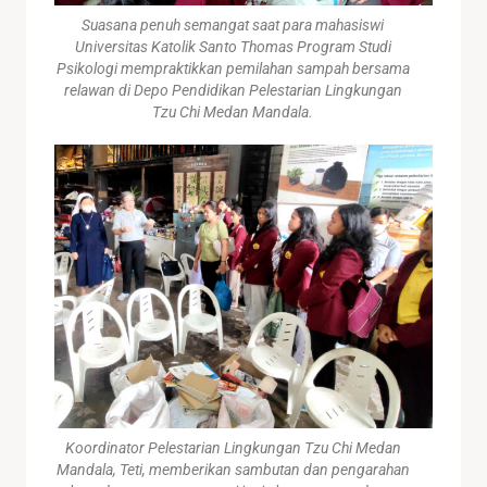
Suasana penuh semangat saat para mahasiswi
Universitas Katolik Santo Thomas Program Studi
Psikologi mempraktikkan pemilahan sampah bersama
relawan di Depo Pendidikan Pelestarian Lingkungan
Tzu Chi Medan Mandala.
Koordinator Pelestarian Lingkungan Tzu Chi Medan
Mandala, Teti, memberikan sambutan dan pengarahan