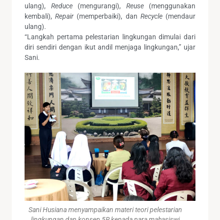
ulang),
Reduce
(mengurangi),
Reuse
(menggunakan
kembali),
Repair
(memperbaiki), dan
Recycle
(mendaur
ulang).
“Langkah pertama pelestarian lingkungan dimulai dari
diri sendiri dengan ikut andil menjaga lingkungan,” ujar
Sani.
Sani Husiana menyampaikan materi teori pelestarian
lingkungan dan konsep 5R kepada para mahasiswi