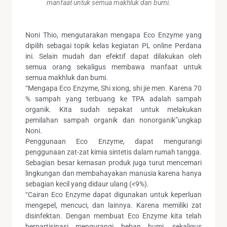
manfaat untuk semua makhluk dan bumi.
Noni Thio, mengutarakan mengapa Eco Enzyme yang
dipilih sebagai topik kelas kegiatan PL online Perdana
ini. Selain mudah dan efektif dapat dilakukan oleh
semua orang sekaligus membawa manfaat untuk
semua makhluk dan bumi.
“Mengapa Eco Enzyme, Shi xiong, shi jie men. Karena 70
% sampah yang terbuang ke TPA adalah sampah
organik. Kita sudah sepakat untuk melakukan
pemilahan sampah organik dan nonorganik”ungkap
Noni.
Penggunaan Eco Enzyme, dapat mengurangi
penggunaan zat-zat kimia sintetis dalam rumah tangga.
Sebagian besar kemasan produk juga turut mencemari
lingkungan dan membahayakan manusia karena hanya
sebagian kecil yang didaur ulang (<9%).
“Cairan Eco Enzyme dapat digunakan untuk keperluan
mengepel, mencuci, dan lainnya. Karena memiliki zat
disinfektan. Dengan membuat Eco Enzyme kita telah
berpartisipasi mengurangi beban bumi, sekaligus