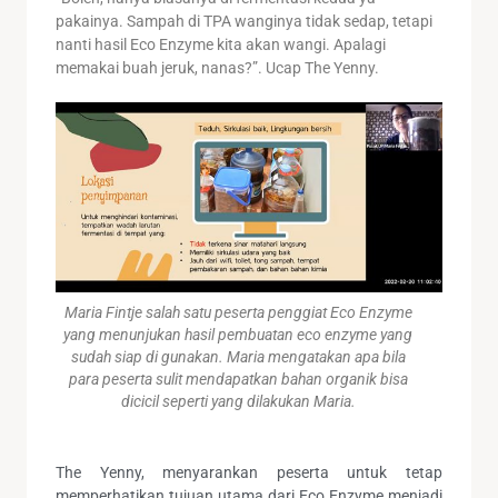
pakainya. Sampah di TPA wanginya tidak sedap, tetapi
nanti hasil Eco Enzyme kita akan wangi. Apalagi
memakai buah jeruk, nanas?”. Ucap The Yenny.
Maria Fintje salah satu peserta penggiat Eco Enzyme
yang menunjukan hasil pembuatan eco enzyme yang
sudah siap di gunakan. Maria mengatakan apa bila
para peserta sulit mendapatkan bahan organik bisa
dicicil seperti yang dilakukan Maria.
The Yenny, menyarankan peserta untuk tetap
memperhatikan tujuan utama dari Eco Enzyme menjadi