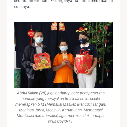
kebutuhan ekonomi keluarganya. Ia harus menafkahi 6
cucunya.
Abdul Rahim (28) juga berharap agar para penerima
bantuan yang merayakan Imlek tahun ini selalu
menerapkan 5 M (Memakai Masker, Mencuci Tangan,
Menjaga Jarak, Menjauhi Kerumunan, Membatasi
Mobilisasi dan Interaksi) agar mereka tidak terpapar
virus Covid-19.