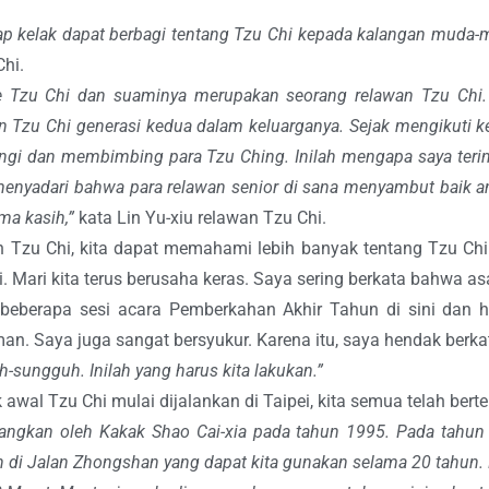
p kelak dapat berbagi tentang Tzu Chi kepada kalangan muda-
hi.
e Tzu Chi dan suaminya merupakan seorang relawan Tzu Chi.
 Tzu Chi generasi kedua dalam keluarganya. Sejak mengikuti kel
mpingi dan membimbing para Tzu Ching. Inilah mengapa saya teri
menyadari bahwa para relawan senior di sana menyambut baik a
ma kasih,”
kata Lin Yu-xiu relawan Tzu Chi.
Tzu Chi, kita dapat memahami lebih banyak tentang Tzu Chi.
 Mari kita terus berusaha keras. Saya sering berkata bahwa asa
 beberapa sesi acara Pemberkahan Akhir Tahun di sini dan hari
n. Saya juga sangat bersyukur. Karena itu, saya hendak berka
h-sungguh. Inilah yang harus kita lakukan.”
 awal Tzu Chi mulai dijalankan di Taipei, kita semua telah bert
bangkan oleh Kakak Shao Cai-xia pada tahun 1995. Pada tahun
n di Jalan Zhongshan yang dapat kita gunakan selama 20 tahun. 