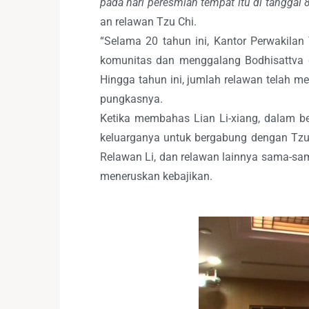
pada hari peresmian tempat itu di tanggal 
an relawan Tzu Chi.
“Selama 20 tahun ini, Kantor Perwakila
komunitas dan menggalang Bodhisattva du
Hingga tahun ini, jumlah relawan telah m
pungkasnya.
Ketika membahas Lian Li-xiang, dalam b
keluarganya untuk bergabung dengan Tzu 
Relawan Li, dan relawan lainnya sama-sa
meneruskan kebajikan.