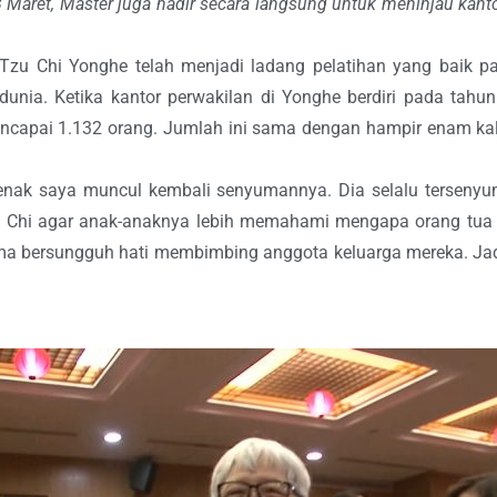
8 Maret, Master juga hadir secara langsung untuk meninjau kanto
n Tzu Chi Yonghe telah menjadi ladang pelatihan yang baik 
nia. Ketika kantor perwakilan di Yonghe berdiri pada tahu
encapai 1.132 orang. Jumlah ini sama dengan hampir enam kal
enak saya muncul kembali senyumannya. Dia selalu terseny
Chi agar anak-anaknya lebih memahami mengapa orang tua me
ma bersungguh hati membimbing anggota keluarga mereka. Jadi