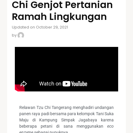
Chi Genjot Pertanian
Ramah Lingkungan
Updated on October 29, 2021
by
Relawan Tzu Chi Tangerang menghadiri undangan
panen raya padi bersama para kelompok Tani Suka
Maju di Kampung Simpak Jagabaya karena
beberapa petani di sana menggunakan
eco
enzyme
sebagai pupuknya.