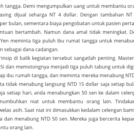
ah tangga. Demi mengumpulkan uang untuk membantu orang 
sing dijual seharga NT 4 dollar. Dengan tambahan NT 
per bulan, sementara biaya pengobatan untuk pasien perta
antuan bertambah. Namun dana amal tidak meningkat. D
 Yen meminta tiga puluh ibu rumat tangga untuk menabun
an sebagai dana cadangan.
rinsip di balik kegiatan tersebut sangatlah penting. Ma
 Si dan memotongnya menjadi tiga puluh tabung untuk di
ap ibu rumah tangga, dan meminta mereka menabung NTD 5
a tidak menabung langsung NTD 15 dollar saja setiap bu
nja setiap hari, anda menabungkan 50 sen ke dalam cel
numbuhkan niat untuk membantu orang lain. Tindak
as asih. Saat niat ini dimasukkan kedalam celengan bambu
nja dan menabung NTD 50 sen. Mereka juga bercerita ke
antu orang lain.