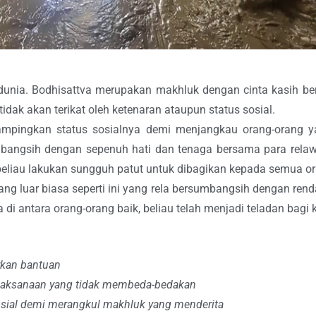
a dunia. Bodhisattva merupakan makhluk dengan cinta kasih b
dak akan terikat oleh ketenaran ataupun status sosial.
mpingkan status sosialnya demi menjangkau orang-orang y
umbangsih dengan sepenuh hati dan tenaga bersama para rela
beliau lakukan sungguh patut untuk dibagikan kepada semua or
g luar biasa seperti ini yang rela bersumbangsih dengan rendah
 di antara orang-orang baik, beliau telah menjadi teladan bagi
rkan bantuan
bijaksanaan yang tidak membeda-bedakan
sial demi merangkul makhluk yang menderita