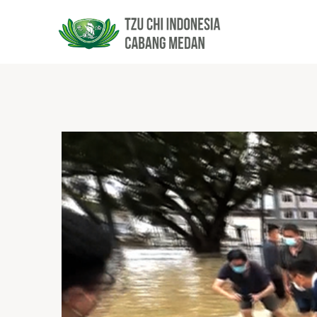
Tentang Tzu
Misi Amal 
Kegiatan d
Jejak Langka
Penerima B
Kegiatan d
Visi dan Misi
Kunjungan 
Kegiatan N
Logo Tzu Chi
Anak Asuh
Kegiatan I
Bantuan D
Kegiatan 