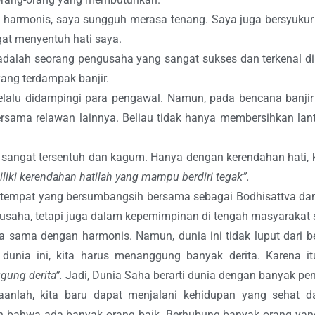
n harmonis, saya sungguh merasa tenang. Saya juga bersyukur 
at menyentuh hati saya.
dalah seorang pengusaha yang sangat sukses dan terkenal di d
ng terdampak banjir.
selalu didampingi para pengawal. Namun, pada bencana banjir k
rsama relawan lainnya. Beliau tidak hanya membersihkan lanta
sangat tersentuh dan kagum. Hanya dengan kerendahan hati, ki
iliki kerendahan hatilah yang mampu berdiri tegak”.
tempat yang bersumbangsih bersama sebagai Bodhisattva dan 
usaha, tetapi juga dalam kepemimpinan di tengah masyarakat 
rja sama dengan harmonis. Namun, dunia ini tidak luput dari
dunia ini, kita harus menanggung banyak derita. Karena it
ung derita”.
Jadi, Dunia Saha berarti dunia dengan banyak pe
aanlah, kita baru dapat menjalani kehidupan yang sehat 
an bahwa ada banyak orang baik. Berhubung banyak orang yang 