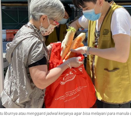
liburnya atau mengganti jadwal kerjanya agar bisa melayani para manula d