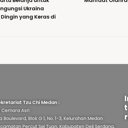
Kartu Belanja untuk
Manfaat Olahra
ngungsi Ukraina
Dingin yang Keras di
kretariat Tzu Chi Medan :
 Cemara Asri
r
a Boulevard, Blok G 1, No. 1-3, Kelurahan Medan
ecamatan Percut Sei Tuan, Kabupaten Deli Serdang,