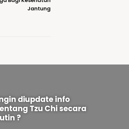
ga Bagi Kesehatan
Jantung
Ingin diupdate info
tentang Tzu Chi secara
utin ?