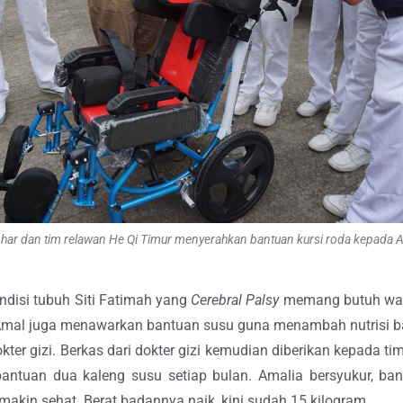
har dan tim relawan He Qi Timur menyerahkan bantuan kursi roda kepada A
ndisi tubuh Siti Fatimah yang
Cerebral Palsy
memang butuh wak
ti Amal juga menawarkan bantuan susu guna menambah nutrisi b
er gizi. Berkas dari dokter gizi kemudian diberikan kepada tim
ntuan dua kaleng susu setiap bulan. Amalia bersyukur, ban
makin sehat. Berat badannya naik, kini sudah 15 kilogram.