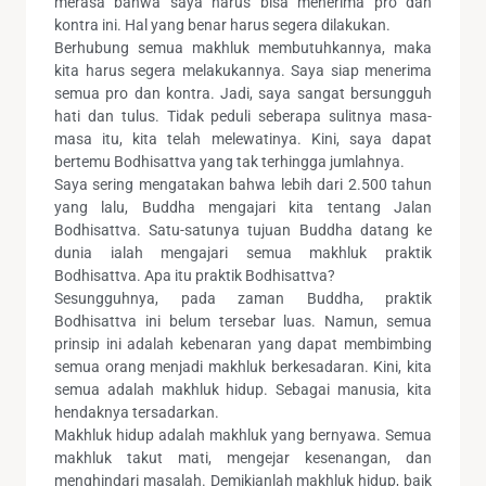
merasa bahwa saya harus bisa menerima pro dan
kontra ini. Hal yang benar harus segera dilakukan.
Berhubung semua makhluk membutuhkannya, maka
kita harus segera melakukannya. Saya siap menerima
semua pro dan kontra. Jadi, saya sangat bersungguh
hati dan tulus. Tidak peduli seberapa sulitnya masa-
masa itu, kita telah melewatinya. Kini, saya dapat
bertemu Bodhisattva yang tak terhingga jumlahnya.
Saya sering mengatakan bahwa lebih dari 2.500 tahun
yang lalu, Buddha mengajari kita tentang Jalan
Bodhisattva. Satu-satunya tujuan Buddha datang ke
dunia ialah mengajari semua makhluk praktik
Bodhisattva. Apa itu praktik Bodhisattva?
Sesungguhnya, pada zaman Buddha, praktik
Bodhisattva ini belum tersebar luas. Namun, semua
prinsip ini adalah kebenaran yang dapat membimbing
semua orang menjadi makhluk berkesadaran. Kini, kita
semua adalah makhluk hidup. Sebagai manusia, kita
hendaknya tersadarkan.
Makhluk hidup adalah makhluk yang bernyawa. Semua
makhluk takut mati, mengejar kesenangan, dan
menghindari masalah. Demikianlah makhluk hidup, baik