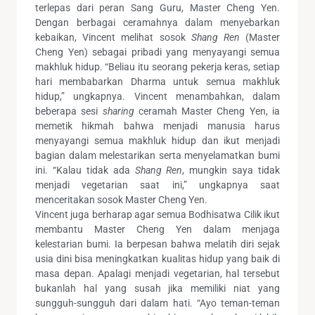
terlepas dari peran Sang Guru, Master Cheng Yen.
Dengan berbagai ceramahnya dalam menyebarkan
kebaikan, Vincent melihat sosok
Shang Ren
(Master
Cheng Yen) sebagai pribadi yang menyayangi semua
makhluk hidup. “Beliau itu seorang pekerja keras, setiap
hari membabarkan Dharma untuk semua makhluk
hidup,” ungkapnya. Vincent menambahkan, dalam
beberapa sesi
sharing
ceramah Master Cheng Yen, ia
memetik hikmah bahwa menjadi manusia harus
menyayangi semua makhluk hidup dan ikut menjadi
bagian dalam melestarikan serta menyelamatkan bumi
ini. “Kalau tidak ada
Shang Ren
, mungkin saya tidak
menjadi vegetarian saat ini,” ungkapnya saat
menceritakan sosok Master Cheng Yen.
Vincent juga berharap agar semua Bodhisatwa Cilik ikut
membantu Master Cheng Yen dalam menjaga
kelestarian bumi. Ia berpesan bahwa melatih diri sejak
usia dini bisa meningkatkan kualitas hidup yang baik di
masa depan. Apalagi menjadi vegetarian, hal tersebut
bukanlah hal yang susah jika memiliki niat yang
sungguh-sungguh dari dalam hati. “Ayo teman-teman