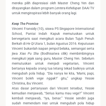
mereka pilih diapresiasi oleh Master Cheng Yen dan
ditayangkan dalam program
Lentera Kehidupan
DAAI TV
untuk menginspirasi lebih banyak orang lagi.
Keep The
Promise
Vincent Fransidy (10), siswa P5 Singapore International
School, Pantai Indah Kapuk memutuskan untuk
bervegetaris saat mengikuti acara Bulan Tujuh Penuh
Berkah di
He Qi
Utara 1, bulan Agustus 2016. Keputusan
Vincent bukanlah isapan jempol belaka, semangat serta
jiwa
Xiao Pu Sha
(Bodhisatwa cilik) membimbingnya
mengikuti jejak sang guru, Master Cheng Yen. Sebelum
memutuskan untuk menjadi vegetarian, Vincent
bertanya kepada orang tua tetang tekad baiknya untuk
mengubah pola hidup. “Dia nanya ke kita, ‘Mami, papi,
Vincent boleh
vege nggak
?’ gitu,” ungkap Yessie
Christina, ibu Vincent.
Atas dasar pertanyaan dari Vincent tersebut, Yessie
kemudian menjawab, “Serius kamu mau vege?” Vincent
kembali menjawab, “Iya, benar.” Yessie sendiri juga
sudah memendam niat untuk mengubah pola hidup