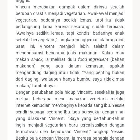
Inggris.
Vincent merasakan dampak dalam dirinya setelah
berubah drastis menjadi vegetarian. Awal-awal menjadi
vegetarian, badannya sedikit lemas, tapi itu tidak
berlangsung lama karena sekarang sudah terbiasa.
“Awalnya sedikit lemas, tapi kondisi badannya enak
setelah bervegetaris,” ungkap penggemar olahraga ini.
Saat ini, Vincent menjadi lebih selektif dalam
mengonsumsi beberapa jenis makanan. Kalau mau
makan
snack,
ia melihat dulu
food ingr
e
dient
(bahan
makanan) yang ada dalam kemasan, apakah
mengandung daging atau tidak. “Yang penting bukan
dari daging, walaupun hanya bumbu saya tidak mau
makan,” tambahnya.
Dengan perubahan pola hidup Vincent, sesekali ia juga
melihat beberapa menu masakan vegetaris melalui
internet kemudian membaginya kepada sang ibu. Yessie
sendiri sebagai seorang ibu juga bersyukur dengan hal
yang dilakukan Vincent. “Saya yang bertahun-tahun
ingin menjadi vegetarian baru terealisasikan dengan
termotivasi oleh keputusan Vincent,” ungkap Yessie.
Begitu pula dengan Vincent, ia merasa bahagia dengan