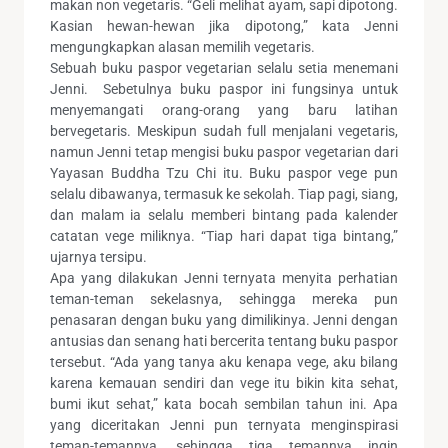
makan non vegetaris. “Geli melihat ayam, sapi dipotong.
Kasian hewan-hewan jika dipotong,” kata Jenni
mengungkapkan alasan memilih vegetaris.
Sebuah buku paspor vegetarian selalu setia menemani
Jenni. Sebetulnya buku paspor ini fungsinya untuk
menyemangati orang-orang yang baru latihan
bervegetaris. Meskipun sudah full menjalani vegetaris,
namun Jenni tetap mengisi buku paspor vegetarian dari
Yayasan Buddha Tzu Chi itu. Buku paspor vege pun
selalu dibawanya, termasuk ke sekolah. Tiap pagi, siang,
dan malam ia selalu memberi bintang pada kalender
catatan vege miliknya. “Tiap hari dapat tiga bintang,”
ujarnya tersipu.
Apa yang dilakukan Jenni ternyata menyita perhatian
teman-teman sekelasnya, sehingga mereka pun
penasaran dengan buku yang dimilikinya. Jenni dengan
antusias dan senang hati bercerita tentang buku paspor
tersebut. “Ada yang tanya aku kenapa vege, aku bilang
karena kemauan sendiri dan vege itu bikin kita sehat,
bumi ikut sehat,” kata bocah sembilan tahun ini. Apa
yang diceritakan Jenni pun ternyata menginspirasi
teman-temannya, sehingga tiga temannya ingin