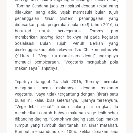
Tommy Cendana juga terinspirasi dengan tekad yang
dilakukan sang adik. Sejak memasuki bulan tujuh
penanggalan
lunar
(sistem penanggalan yang
didasarkan pada pergerakan bulan-
red
) tahun 2016, ia
bertekad untuk bervegetaris. Tommy pun
memberikan
sharing
ikrar baiknya ini pada kegiatan
Sosialisasi Bulan Tujuh Penuh Berkah yang
diselenggarakan oleh relawan Tzu Chi komunitas
He
Qi
Utara 1. “Vege ikut mami sama Jenni,” ungkapnya
memulai pembicaraan. “Vegetaris mengubah pola
makan saya,” lanjutnya.
Tepatnya tanggal 24 Juli 2016, Tommy memulai
mengubah menu makannya dengan makanan
vegetaris. “Saya tidak tergantung dengan (Ikrar) satu
bulan ini, kalau bisa seterusnya,” ujarnya tersenyum.
“Vege lebih sehat,” imbuh sulung ini singkat. Ia
memberikan contoh bahwa makanan vege lebih sehat
dibanding daging. “Contohnya daging sapi. Sapi makan
rumput yang tumbuh dari tanah, air, sinar matahari.
Rumput mengandung gizi 100%, ketika dimakan sapi