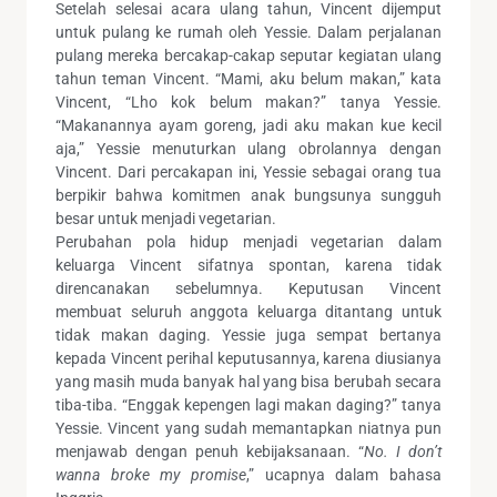
Setelah selesai acara ulang tahun, Vincent dijemput
untuk pulang ke rumah oleh Yessie. Dalam perjalanan
pulang mereka bercakap-cakap seputar kegiatan ulang
tahun teman Vincent. “Mami, aku belum makan,” kata
Vincent, “Lho kok belum makan?” tanya Yessie.
“Makanannya ayam goreng, jadi aku makan kue kecil
aja,” Yessie menuturkan ulang obrolannya dengan
Vincent. Dari percakapan ini, Yessie sebagai orang tua
berpikir bahwa komitmen anak bungsunya sungguh
besar untuk menjadi vegetarian.
Perubahan pola hidup menjadi vegetarian dalam
keluarga Vincent sifatnya spontan, karena tidak
direncanakan sebelumnya. Keputusan Vincent
membuat seluruh anggota keluarga ditantang untuk
tidak makan daging. Yessie juga sempat bertanya
kepada Vincent perihal keputusannya, karena diusianya
yang masih muda banyak hal yang bisa berubah secara
tiba-tiba. “Enggak kepengen lagi makan daging?” tanya
Yessie. Vincent yang sudah memantapkan niatnya pun
menjawab dengan penuh kebijaksanaan. “
No. I don’t
wanna broke my promise
,” ucapnya dalam bahasa