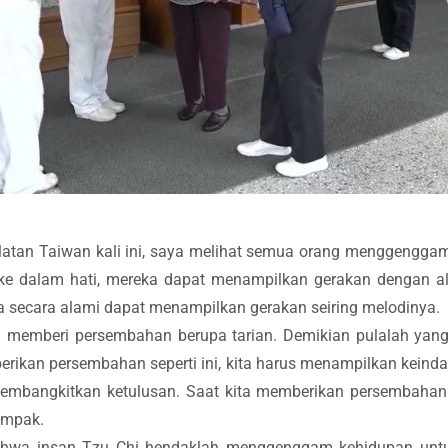
selatan Taiwan kali ini, saya melihat semua orang menggeng
ke dalam hati, mereka dapat menampilkan gerakan dengan ala
ka secara alami dapat menampilkan gerakan seiring melodinya.
memberi persembahan berupa tarian. Demikian pulalah yang
ikan persembahan seperti ini, kita harus menampilkan kein
embangkitkan ketulusan. Saat kita memberikan persembahan 
ompak.
bahwa insan Tzu Chi hendaklah menggenggam kehidupan untu