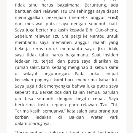
tidak tahu harus bagaimana. Beruntung, ada
bantuan dari relawan Tzu Chi sehingga saya dapat
meninggalkan pekerjaan (memetik anggur
–red
)
dan merawat putra saya dengan sepenuh hati.
Saya juga berterima kasih kepada Bibi Guo-sheng.
Sebelum relawan Tzu Chi pergi ke Nantou untuk
membantu saya memanen anggur, dialah yang
bekerja keras untuk membantu saya. Jika tidak,
saya tidak tahu harus bagaimana. Saat insiden
ledakan itu terjadi dan putra saya dilarikan ke
rumah sakit, kami sedang menginap di kebun kami
di wilayah pegunungan. Pada pukul empat
keesokan paginya, kami baru menerima kabar ini.
Saya juga tidak menyangka bahwa luka putra saya
seberat itu. Berkat doa dari kalian semua, barulah
dia bisa sembuh dengan begitu cepat. Saya
berterima kasih kepada para relawan Tzu Chi.
Terima kasih, semuanya,” kata salah satu orang tua
korban ledakan di Ba-xian Water Park
dalam
sharing
nya.
“Sesungguhnya, keluarga kami sangat berterima