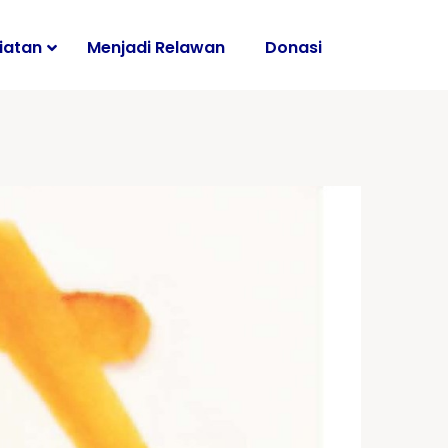
iatan
Menjadi Relawan
Donasi
i