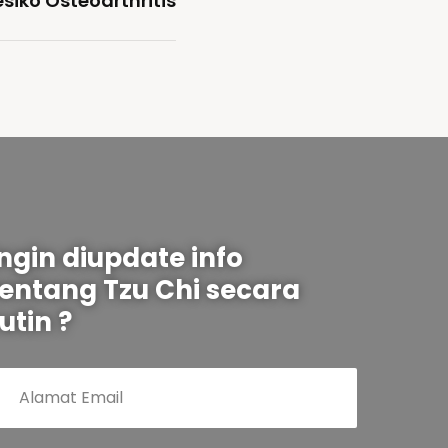
siko Osteoarthritis
Ingin diupdate info
tentang Tzu Chi secara
utin ?