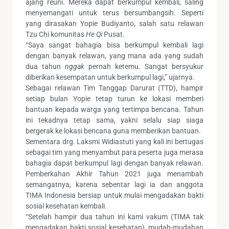
ajang reuni. Mereka dapat berkumpul kembali, saling
menyemangati untuk terus bersumbangsih. Seperti
yang dirasakan Yopie Budiyanto, salah satu relawan
Tzu Chi komunitas
He Qi
Pusat.
“Saya sangat bahagia bisa berkumpul kembali lagi
dengan banyak relawan, yang mana ada yang sudah
dua tahun
nggak
pernah ketemu. Sangat bersyukur
diberikan kesempatan untuk berkumpul lagi,” ujarnya.
Sebagai relawan Tim Tanggap Darurat (TTD), hampir
setiap bulan Yopie tetap turun ke lokasi memberi
bantuan kepada warga yang tertimpa bencana. Tahun
ini tekadnya tetap sama, yakni selalu siap siaga
bergerak ke lokasi bencana guna memberikan bantuan.
Sementara drg. Laksmi Widiastuti yang kali ini bertugas
sebagai tim yang menyambut para peserta juga merasa
bahagia dapat berkumpul lagi dengan banyak relawan.
Pemberkahan Akhir Tahun 2021 juga menambah
semangatnya, karena sebentar lagi ia dan anggota
TIMA Indonesia bersiap untuk mulai mengadakan bakti
sosial kesehatan kembali.
“Setelah hampir dua tahun ini kami vakum (TIMA tak
mengadakan bakti sosial kesehatan), mudah-mudahan