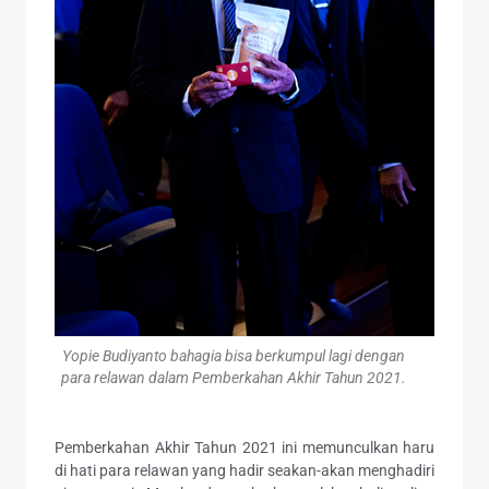
Yopie Budiyanto bahagia bisa berkumpul lagi dengan
para relawan dalam Pemberkahan Akhir Tahun 2021.
Pemberkahan Akhir Tahun 2021 ini memunculkan haru
di hati para relawan yang hadir seakan-akan menghadiri