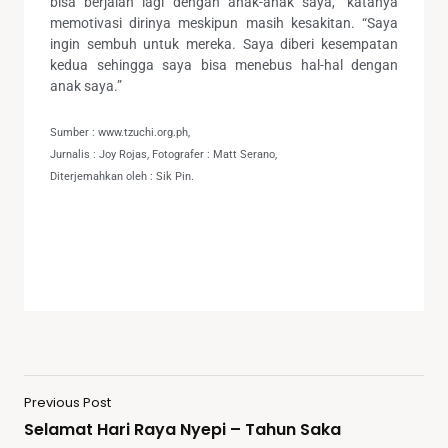
bisa berjalan lagi dengan anak-anak saya,” katanya
memotivasi dirinya meskipun masih kesakitan. “Saya
ingin sembuh untuk mereka. Saya diberi kesempatan
kedua sehingga saya bisa menebus hal-hal dengan
anak saya.”
Sumber : www.tzuchi.org.ph,
Jurnalis : Joy Rojas, Fotografer : Matt Serano,
Diterjemahkan oleh : Sik Pin.
Previous Post
Selamat Hari Raya Nyepi – Tahun Saka