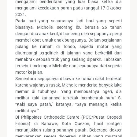
mengalami penderitaan yang luar biasa ketika dia
mengalami kecelakaan parah pada tanggal 17 Oktober
2021.
Pada hari yang seharusnya jadi hari yang seperti
biasanya, Micholle, seorang ibu berusia 26 tahun
dengan dua anak kecil, dibonceng oleh sepupunya pergi
membeli obat untuk anak bungsunya. Dalam perjalanan
pulang ke rumah di Tondo, sepeda motor yang
ditumpangi tergelincir di jalanan yang berkerikil dan
menabrak sebuah truk yang sedang diparkir. Tabrakan
tersebut melempar Micholle dan sepupunya dari sepeda
motor ke jalan.
Sementara sepupunya dibawa ke rumah sakit terdekat
karena wajahnya rusak, Micholle menderita banyak luka
memar di tubuhnya. Yang membuatnya ngeri, dia
melihat kaki kanannya tertekuk membentuk huruf S.
“Kaki saya patah,” katanya. “Saya menangis ketika
melihatnya.”
Di Philippines Orthopedic Centre (POC/Pusat Otopedi
Filipina) di Banawe, Kota Quezon, hasil rontgen
menunjukkan tulang pahanya patah. Beberapa dokter
menyarankan segera dioperasi, pilihan yang mustahil