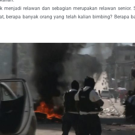
tik menjadi relawan dan sebagian merupakan relawan senior. 
t, berapa banyak orang yang telah kalian bimbing? Berapa b