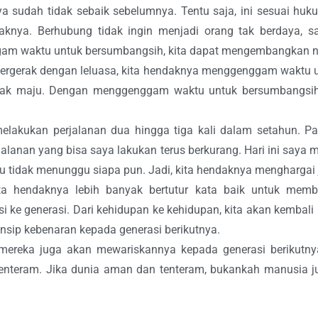
saya sudah tidak sebaik sebelumnya. Tentu saja, ini sesuai h
aknya. Berhubung tidak ingin menjadi orang tak berdaya, sa
waktu untuk bersumbangsih, kita dapat mengembangkan nila
 bergerak dengan leluasa, kita hendaknya menggenggam waktu u
erak maju. Dengan menggenggam waktu untuk bersumbangsih,
melakukan perjalanan dua hingga tiga kali dalam setahun. 
erjalanan yang bisa saya lakukan terus berkurang. Hari ini saya 
u tidak menunggu siapa pun. Jadi, kita hendaknya menghargai ja
ta hendaknya lebih banyak bertutur kata baik untuk memb
i ke generasi. Dari kehidupan ke kehidupan, kita akan kembal
nsip kebenaran kepada generasi berikutnya.
, mereka juga akan mewariskannya kepada generasi berikutny
nteram. Jika dunia aman dan tenteram, bukankah manusia ju