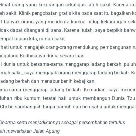
ihat orang yang kekurangan sekaligus jatuh sakit. Karena it
kit. Klinik pengobatan gratis kita pada saat itu bagaikan k
ihat banyak orang yang menderita karena hidup kekurangan seka
tidak dapat ditangani di sana. Karena itulah, saya berpikir ba
empat tujuan kita, rumah sakit.
uh hati untuk mengajak orang-orang mendukung pembangunan 
enggalang Bodhisatwa dunia secara luas.
i dunia untuk bersama-sama menggarap ladang berkah; puluh
mah sakit, saya mengajak orang menggarap ladang berkah. K
adang berkah dan menabur benih kebajikan.
sama-sama menggarap ladang berkah. Kemudian, saya mengin
luhan ribu kuntum teratai hati untuk membangun Dunia Tzu 
u Chi bersumbangsih tanpa pamrih dan berusaha untuk menggal
Dharma serta menjadikannya sebagai persembahan tertulus
elah mewariskan Jalan Agung