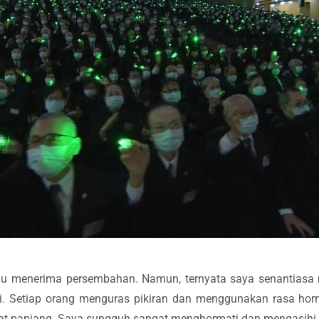
u menerima persembahan. Namun, ternyata saya senantiasa m
hi. Setiap orang menguras pikiran dan menggunakan rasa ho
t panjang. Saya sungguh sangat menghormati dan mengasihi 