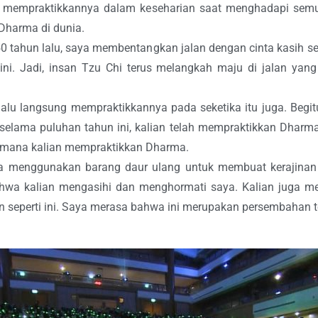
n mempraktikkannya dalam keseharian saat menghadapi semu
Dharma di dunia.
 50 tahun lalu, saya membentangkan jalan dengan cinta kasih s
ni. Jadi, insan Tzu Chi terus melangkah maju di jalan yang 
lalu langsung mempraktikkannya pada seketika itu juga. Begi
elama puluhan tahun ini, kalian telah mempraktikkan Dhar
aimana kalian mempraktikkan Dharma.
a menggunakan barang daur ulang untuk membuat kerajinan
wa kalian mengasihi dan menghormati saya. Kalian juga meng
 seperti ini. Saya merasa bahwa ini merupakan persembahan te