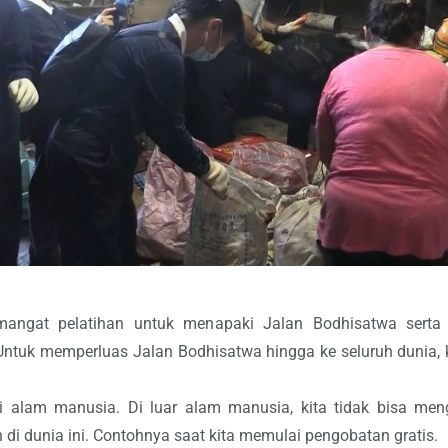
emangat pelatihan untuk menapaki Jalan Bodhisatwa sert
 Untuk memperluas Jalan Bodhisatwa hingga ke seluruh dunia, 
i alam manusia. Di luar alam manusia, kita tidak bisa me
di dunia ini. Contohnya saat kita memulai pengobatan gratis.