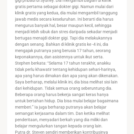
gigi pribadi di Sydney. Dia mengambil bagian di klinik
gratis pertama sebagai dokter gigi. Namun mulai dari
klinik gratis yang kedua, dia mulai mengambil tanggung
jawab medis secara keseluruhan. Ini berarti dia harus
mengurus banyak hal, besar maupun kecil, sehingga
menjadi lebih sibuk dan stres daripada sekadar menjadi
bertugas menajdi dokter gigi. Tapi dia melakukannya
dengan senang. Bahkan di klinik gratis ke -4 ini, dia
mengajak putranya yang berusia 17 tahun, seorang
keponakannya, dan asistennya untuk ikut serta.
Stephen berkata: “Selama 17 tahun terakhir, anakku
tidak perlu khawatir tentang kehidupan sehari-harinya,
apa yang harus dimakan dan apa yang akan dikenakan.
Saya berharap, melalui klinik ini, dia bisa melihat sisi lain
dari kehidupan. Tidak semua orang seberuntung dia.
Beberapa orang harus bekerja sangat keras hanya
untuk bertahan hidup. Dia bisa mulai belajar bagaimana
memberi.” Ia juga berharap putranya akan belajar
semangat kerjasama dalam tim. Dan ketika melihat
penderitaan, menyadari berkah yang dia miliki dan
belajar mengulurkan tangan kepada orang lain.
Putra dr. Steven sendiri memberikan kontribusinya