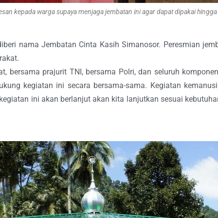
esan kepada warga supaya menjaga jembatan ini agar dapat dipakai hingga
diberi nama Jembatan Cinta Kasih Simanosor. Peresmian jem
rakat.
t, bersama prajurit TNI, bersama Polri, dan seluruh kompone
ukung kegiatan ini secara bersama-sama. Kegiatan kemanusi
kegiatan ini akan berlanjut akan kita lanjutkan sesuai kebutuha