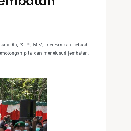
Jembatan
anudin, S.I.P., M.M, meresmikan sebuah
emotongan pita dan menelusuri jembatan,