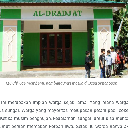
Tzu Chi juga membantu pembangunan masjid di Desa Simanosor.
 ini merupakan impian warga sejak lama. Yang mana warga 
s sungai. Warga yang mayoritas merupakan petani padi, cokel
 Ketika musim penghujan, kedalaman sungai lumut bisa mencap
lumut pernah memakan korban jiwa. Sejak itu warga hanya akan