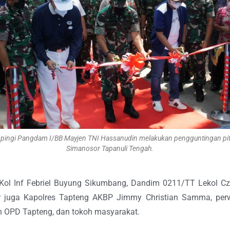
mpingi Pangdam I/BB Mayjen TNI Hassanudin melakukan pengguntingan pit
Simanosor Tapanuli Tengah.
 Kol Inf Febriel Buyung Sikumbang, Dandim 0211/TT Lekol C
ir juga Kapolres Tapteng AKBP Jimmy Christian Samma, perw
n OPD Tapteng, dan tokoh masyarakat.