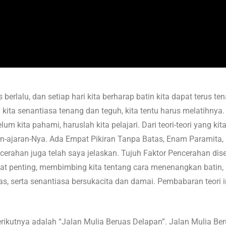
s berlalu, dan setiap hari kita berharap batin kita dapat terus 
 kita senantiasa tenang dan teguh, kita tentu harus melatihnya. 
m kita pahami, haruslah kita pelajari. Dari teori-teori yang k
n-ajaran-Nya. Ada Empat Pikiran Tanpa Batas, Enam Paramita
ncerahan juga telah saya jelaskan. Tujuh Faktor Pencerahan di
gat penting, membimbing kita tentang cara menenangkan batin,
, serta senantiasa bersukacita dan damai. Pembabaran teor
rikutnya adalah “Jalan Mulia Beruas Delapan”. Jalan Mulia Be