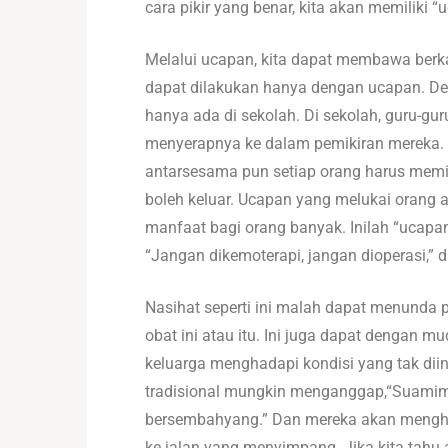
cara pikir yang benar, kita akan memiliki 
Melalui ucapan, kita dapat membawa berk
dapat dilakukan hanya dengan ucapan. De
hanya ada di sekolah. Di sekolah, guru-
menyerapnya ke dalam pemikiran mereka. Ja
antarsesama pun setiap orang harus memil
boleh keluar. Ucapan yang melukai orang 
manfaat bagi orang banyak. Inilah “ucapan
“Jangan dikemoterapi, jangan dioperasi,” 
Nasihat seperti ini malah dapat menunda
obat ini atau itu. Ini juga dapat denga
keluarga menghadapi kondisi yang tak di
tradisional mungkin menganggap,“Suamim
bersembahyang.” Dan mereka akan mengha
ke jalan yang menyimpang. Jika kita tah