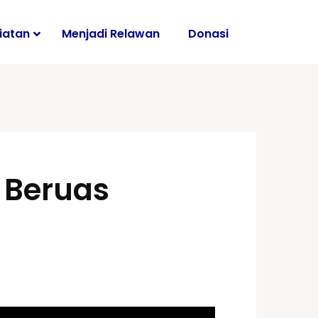
iatan
Menjadi Relawan
Donasi
i
 Beruas