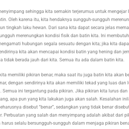
 menyimpang sehingga kita semakin terjerumus untuk mengejar l
atin. Oleh karena itu, kita hendaknya sungguh-sungguh merenun
pun tingkah laku hewan. Dari sana kita dapat secara jelas mem
ngguh merenungkan kondisi fisik dan batin kita. Ini membutuhka
ngamati hubungan segala sesuatu dengan kita; jika kita dapa
dirinya kita akan mencapai kondisi batin yang hening dan jern
tidak berada jauh dari kita. Semua itu ada dalam batin kita.
ita memiliki pikiran benar, maka saat itu juga batin kita akan b
, dengan sendirinya kita akan memiliki tekad yang luas dan luh
Semua ini tergantung pada pikiran. Jika pikiran kita lurus dan
ang, apa pun yang kita lakukan juga akan salah. Kesalahan inil
 seharusnya disebut “benar”, sedangkan yang tidak benar disebut
ar. Perbuatan yang salah dan menyimpang adalah akibat dari pik
ta harus selalu bersungguh-sungguh dalam menjaga pikiran bena