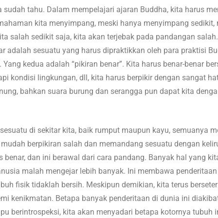
 sudah tahu. Dalam mempelajari ajaran Buddha, kita harus m
mahaman kita menyimpang, meski hanya menyimpang sedikit, 
ita salah sedikit saja, kita akan terjebak pada pandangan salah
adalah sesuatu yang harus dipraktikkan oleh para praktisi Bu
ng kedua adalah “pikiran benar”. Kita harus benar-benar ber
kondisi lingkungan, dll, kita harus berpikir dengan sangat hat
enung, bahkan suara burung dan serangga pun dapat kita dengar
a sesuatu di sekitar kita, baik rumput maupun kayu, semuanya
 mudah berpikiran salah dan memandang sesuatu dengan keliru. c
rus benar, dan ini berawal dari cara pandang. Banyak hal yang kita
sia malah mengejar lebih banyak. Ini membawa penderitaan ya
h fisik tidaklah bersih. Meskipun demikian, kita terus berset
emi kenikmatan. Betapa banyak penderitaan di dunia ini diakib
pu berintrospeksi, kita akan menyadari betapa kotornya tubuh in