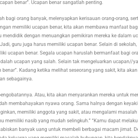
“ucapan benar”. Ucapan benar sangatlah penting.
ah bagi orang banyak, melenyapkan kerisauan orang-orang, se
ngan memiliki ucapan benar, kita akan membawa manfaat bagi 
guru mendidik dengan menuangkan pemikiran mereka ke dalam 
di, guru juga harus memiliki ucapan benar. Selain di sekolah,
iki ucapan benar. Segala ucapan haruslah bermanfaat bagi ora
adalah ucapan yang salah. Selain tak mengeluarkan ucapan//y
 benar”. Kadang ketika melihat seseorang yang sakit, kita aka
dan sebagainya.
 pengobatannya. Atau, kita akan menyarankan mereka untuk men
n mudah membahayakan nyawa orang. Sama halnya dengan keyak
inginkan, memiliki anggota yang sakit, atau mengalami masal
u memiliki nasib yang mudah selingkuh.” “Kamu dapat mela
biskan banyak uang untuk membeli berbagai macam jimat. Den
u ada keluarga yang memiliki masalah hubungan, kita hendakn