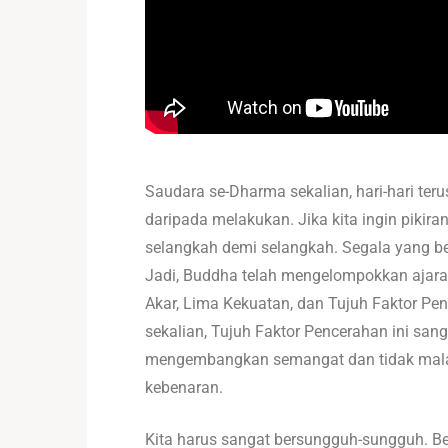
Saudara se-Dharma sekalian, hari-hari teru
daripada melakukan. Jika kita ingin pikiran
selangkah demi selangkah. Segala yang belu
Jadi, Buddha telah mengelompokkan ajara
Akar, Lima Kekuatan, dan Tujuh Faktor Pe
sekalian, Tujuh Faktor Pencerahan ini san
mengembangkan semangat dan tidak malas
kebenaran.
Kita harus sangat bersungguh-sungguh. Be