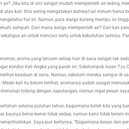
air? Jika kita di sini sangat mudah memperoleh air leding, mer
 di atas kali. Kita sering mengatakan bahwa//air minum harus be
mengetahui hal ini. Namun, para warga kurang mampu ini tinggal
dipenuhi sampah. Dari mana warga memperoleh air? Dari kali y
 sekaligus air untuk mencuci serta untuk kebutuhan lainnya. Pa
ercemar, aroma yang tercium setiap hari di sana sangat tak se
 kondisi Kali Angke yang parah ini. Sekelompok insan Tzu Ch
elihat keadaan di sana. Namun, sebelum mereka sampai di sa
 Meski kali itu belum terlihat, aromanya sudah sangat menusu
 menutupi hidung dengan saputangan, namun ingat pesan say
 bertahan selama puluhan tahun, bagaimana boleh kita yang b
er, baunya benar-benar tidak sedap, namun kami tidak berani m
memprihatinkan. Saya pun bertanya, “Bagaimana kesan dan per