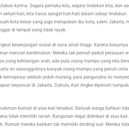
takan karma. Segala perilaku kita, segala tindakan kita, dan se
ehari-hari, kita harus sangat hati-hati dalam setiap tindakan. L
uah kota besar yang juga merupakan ibu kota, yakni Jakarta, 
gal di tempat yang tidak layak.
gkat kesenjangan sosial di sana amat tinggi. Karena besarnya 
r mencari kenikmatan. Mereka tak pernah peduli perasaan 
pu yang kehilangan arah, ada pula orang mampu yang rela ber
karta ini sesungguhnya banyak orang mampu yang penuh cinta 
 terinspirasi setelah jodoh matang, para pengusaha ini meny
apan terpancar di Jakarta. Dahulu, Kali Angke dipenuhi tumpuka
mukiman kumuh di atas kali tersebut. Banyak warga bahkan ti
a tidak memiliki tanah. Bangunan ilegal didirikan di atas kali
oh. Rumah mereka bahkan tak memiliki dinding luar. Mereka ti