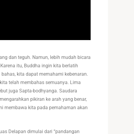
tenang dan teguh. Namun, lebih mudah bicara
Karena itu, Buddha ingin kita berlatih
ita bahas, kita dapat memahami kebenaran.
, kita telah membahas semuanya. Lima
sebut juga Sapta-bodhyanga. Saudara
 mengarahkan pikiran ke arah yang benar,
i ini membawa kita pada pemahaman akan
ruas Delapan dimulai dari “pandangan