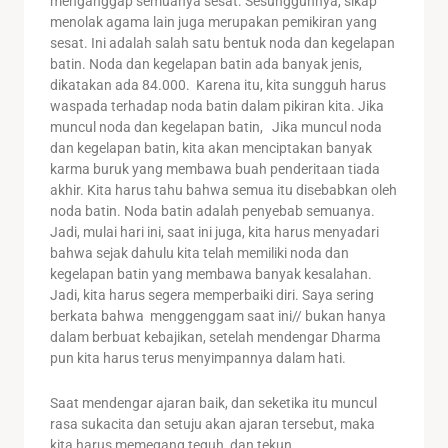
menganggap semuanya sesat. Sesungguhnya, sikap
menolak agama lain juga merupakan pemikiran yang
sesat. Ini adalah salah satu bentuk noda dan kegelapan
batin. Noda dan kegelapan batin ada banyak jenis,
dikatakan ada 84.000. Karena itu, kita sungguh harus
waspada terhadap noda batin dalam pikiran kita. Jika
muncul noda dan kegelapan batin, Jika muncul noda
dan kegelapan batin, kita akan menciptakan banyak
karma buruk yang membawa buah penderitaan tiada
akhir. Kita harus tahu bahwa semua itu disebabkan oleh
noda batin. Noda batin adalah penyebab semuanya.
Jadi, mulai hari ini, saat ini juga, kita harus menyadari
bahwa sejak dahulu kita telah memiliki noda dan
kegelapan batin yang membawa banyak kesalahan.
Jadi, kita harus segera memperbaiki diri. Saya sering
berkata bahwa menggenggam saat ini// bukan hanya
dalam berbuat kebajikan, setelah mendengar Dharma
pun kita harus terus menyimpannya dalam hati.
Saat mendengar ajaran baik, dan seketika itu muncul
rasa sukacita dan setuju akan ajaran tersebut, maka
kita harus memegang teguh dan tekun