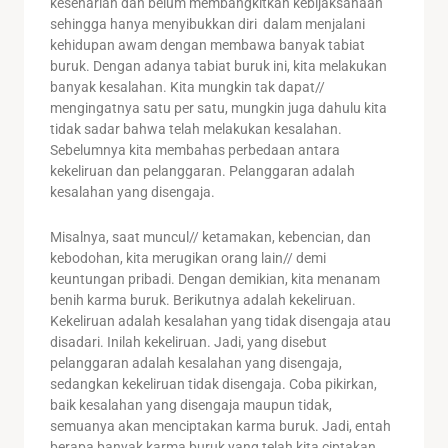
keseharian dan belum membangkitkan kebijaksanaan
sehingga hanya menyibukkan diri dalam menjalani
kehidupan awam dengan membawa banyak tabiat
buruk. Dengan adanya tabiat buruk ini, kita melakukan
banyak kesalahan. Kita mungkin tak dapat//
mengingatnya satu per satu, mungkin juga dahulu kita
tidak sadar bahwa telah melakukan kesalahan.
Sebelumnya kita membahas perbedaan antara
kekeliruan dan pelanggaran. Pelanggaran adalah
kesalahan yang disengaja.
Misalnya, saat muncul// ketamakan, kebencian, dan
kebodohan, kita merugikan orang lain// demi
keuntungan pribadi. Dengan demikian, kita menanam
benih karma buruk. Berikutnya adalah kekeliruan.
Kekeliruan adalah kesalahan yang tidak disengaja atau
disadari. Inilah kekeliruan. Jadi, yang disebut
pelanggaran adalah kesalahan yang disengaja,
sedangkan kekeliruan tidak disengaja. Coba pikirkan,
baik kesalahan yang disengaja maupun tidak,
semuanya akan menciptakan karma buruk. Jadi, entah
berapa banyak karma buruk yang telah kita ciptakan.