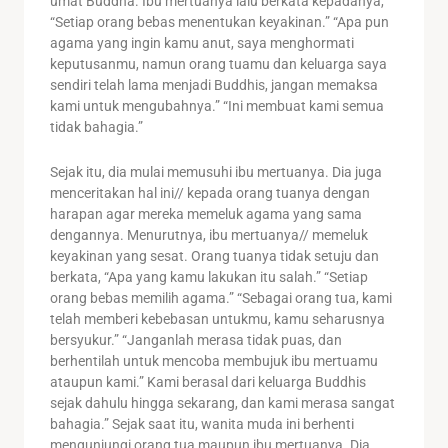
umat Buddha. Ibu mertuanya lalu berkata kepadanya,
“Setiap orang bebas menentukan keyakinan.” “Apa pun
agama yang ingin kamu anut, saya menghormati
keputusanmu, namun orang tuamu dan keluarga saya
sendiri telah lama menjadi Buddhis, jangan memaksa
kami untuk mengubahnya.” “Ini membuat kami semua
tidak bahagia.”
Sejak itu, dia mulai memusuhi ibu mertuanya. Dia juga
menceritakan hal ini// kepada orang tuanya dengan
harapan agar mereka memeluk agama yang sama
dengannya. Menurutnya, ibu mertuanya// memeluk
keyakinan yang sesat. Orang tuanya tidak setuju dan
berkata, “Apa yang kamu lakukan itu salah.” “Setiap
orang bebas memilih agama.” “Sebagai orang tua, kami
telah memberi kebebasan untukmu, kamu seharusnya
bersyukur.” “Janganlah merasa tidak puas, dan
berhentilah untuk mencoba membujuk ibu mertuamu
ataupun kami.” Kami berasal dari keluarga Buddhis
sejak dahulu hingga sekarang, dan kami merasa sangat
bahagia.” Sejak saat itu, wanita muda ini berhenti
mengunjungi orang tua maupun ibu mertuanya. Dia