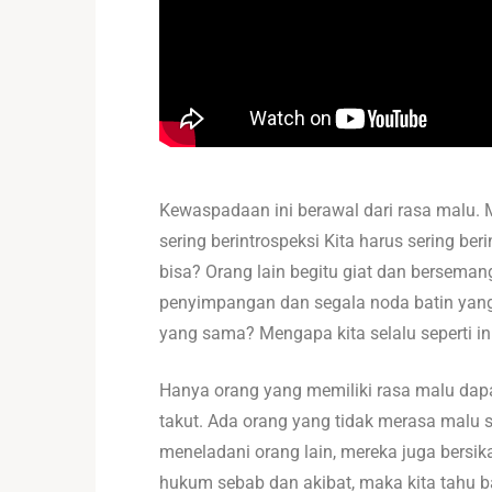
Kewaspadaan ini berawal dari rasa malu. Me
sering berintrospeksi Kita harus sering be
bisa? Orang lain begitu giat dan bersema
penyimpangan dan segala noda batin yang
yang sama? Mengapa kita selalu seperti i
Hanya orang yang memiliki rasa malu dap
takut. Ada orang yang tidak merasa malu s
meneladani orang lain, mereka juga bersik
hukum sebab dan akibat, maka kita tahu