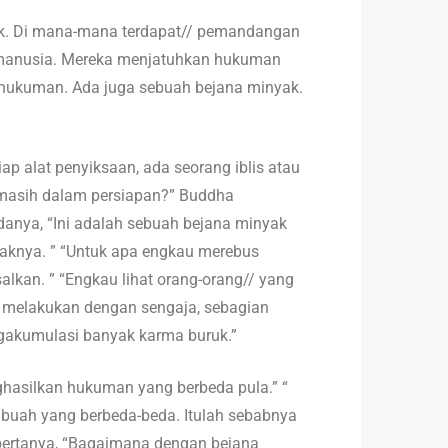
 Tidak. Di mana-mana terdapat// pemandangan
am manusia. Mereka menjatuhkan hukuman
 hukuman. Ada juga sebuah bejana minyak.
p alat penyiksaan, ada seorang iblis atau
asih dalam persiapan?” Buddha
anya, “Ini adalah sebuah bejana minyak
yaknya. ” “Untuk apa engkau merebus
lkan. ” “Engkau lihat orang-orang// yang
n melakukan dengan sengaja, sebagian
ngakumulasi banyak karma buruk.”
nghasilkan hukuman yang berbeda pula.” “
 buah yang berbeda-beda. Itulah sebabnya
ertanya, “Bagaimana dengan bejana