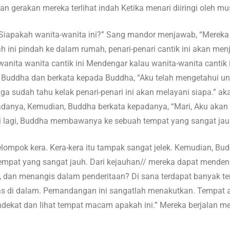
n gerakan mereka terlihat indah Ketika menari diiringi oleh mu
Siapakah wanita-wanita ini?” Sang mandor menjawab, “Mereka 
mah ini pindah ke dalam rumah, penari-penari cantik ini akan m
anita wanita cantik ini Mendengar kalau wanita-wanita cantik i
si Buddha dan berkata kepada Buddha, “Aku telah mengetahui unt
uga sudah tahu kelak penari-penari ini akan melayani siapa.” ak
adanya, Kemudian, Buddha berkata kepadanya, “Mari, Aku aka
ali lagi, Buddha membawanya ke sebuah tempat yang sangat jau
ompok kera. Kera-kera itu tampak sangat jelek. Kemudian, Buddh
uah tempat yang sangat jauh. Dari kejauhan// mereka dapat men
 dan menangis dalam penderitaan? Di sana terdapat banyak te
as di dalam. Pemandangan ini sangatlah menakutkan. Tempat 
ekat dan lihat tempat macam apakah ini.” Mereka berjalan menu