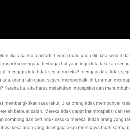
miliki rasa malu berarti merasa malu pada diri kita sendiri da
rintrospeksi mengapa berbagai hal yang ingin kita lakukan sering
ngat, mengapa kita tidak segiat mereka? mengapa kita tidak s
 ada, orang lain dapat segera memperbaiki diri, namun menga
ni? Karena itu, kita harus melakukan introspeksi dan menumbuh
at membangkitkan rasa takut. Jika orang tidak mempunyai rasa
etelah berbuat salah. Mereka tidak dapat berintrospeksi dan te
ap sombong dan bertindak sesuka mereka. Inilah orang yang tak
 bahwa kesalahan yang disengaja akan membawa buah karma bu