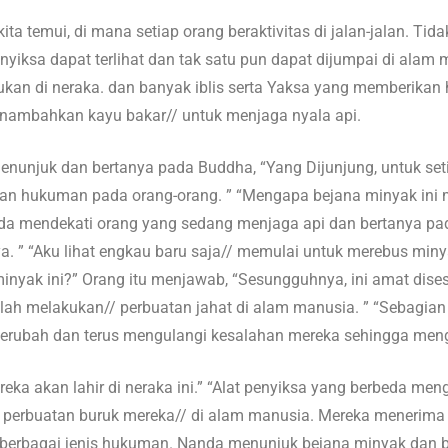
a kita temui, di mana setiap orang beraktivitas di jalan-jalan.
nyiksa dapat terlihat dan tak satu pun dapat dijumpai di al
kan di neraka. dan banyak iblis serta Yaksa yang memberikan
enambahkan kayu bakar// untuk menjaga nyala api.
nunjuk dan bertanya pada Buddha, “Yang Dijunjung, untuk setia
hukuman pada orang-orang. ” “Mengapa bejana minyak ini m
nda mendekati orang yang sedang menjaga api dan bertanya pad
. ” “Aku lihat engkau baru saja// memulai untuk merebus min
nyak ini?” Orang itu menjawab, “Sesungguhnya, ini amat disesa
lah melakukan// perbuatan jahat di alam manusia. ” “Sebagia
t berubah dan terus mengulangi kesalahan mereka sehingga me
ka akan lahir di neraka ini.” “Alat penyiksa yang berbeda me
h perbuatan buruk mereka// di alam manusia. Mereka menerima
rbagai jenis hukuman. Nanda menunjuk bejana minyak dan b