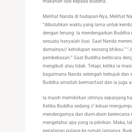
makanan tadi kepada Buddha.
Melihat Nanda di hadapan-Nya, Melihat Nan
“dibutuhkan waktu yang lama untuk kemba
dengan tenang. Ia mendengarkan Buddha m
sesuatu hanyalah ilusi. Saat Nanda merenu
damainya// kehidupan seorang bhiksu.” “
pembebasan.” Saat Buddha berbicara denga
mengikuti atau tidak. Tetapi, ketika ia m
bagaimana Nanda setengah terbujuk dan se
Buddha amatlah bermanfaat dan ia juga am
Ia masih memikirkan istrinya sepanjang har
Ketika Buddha sedang // keluar mengumpu
mendengarnya dan diam-diam berencana men
mengetahui apa yang ia pikirkan. Maka, ta
perjalanan pulang ke rumah lamanya, Budd