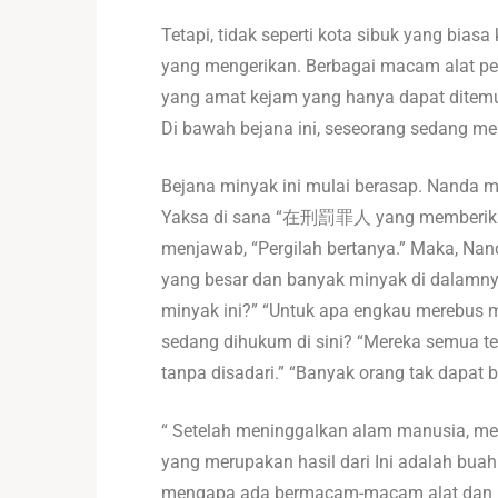
Tetapi, tidak seperti kota sibuk yang bias
yang mengerikan. Berbagai macam alat pe
yang amat kejam yang hanya dapat ditemu
Di bawah bejana ini, seseorang sedang m
Bejana minyak ini mulai berasap. Nanda me
Yaksa di sana “在刑罰罪人 yang memberikan 
menjawab, “Pergilah bertanya.” Maka, Na
yang besar dan banyak minyak di dalamnya
minyak ini?” “Untuk apa engkau merebus mi
sedang dihukum di sini? “Mereka semua te
tanpa disadari.” “Banyak orang tak dapa
“ Setelah meninggalkan alam manusia, mere
yang merupakan hasil dari Ini adalah bua
mengapa ada bermacam-macam alat dan be