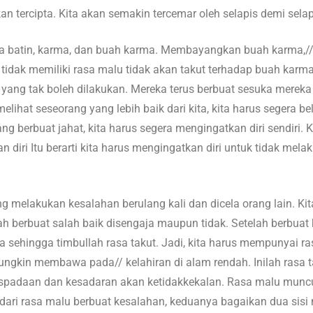
an tercipta. Kita akan semakin tercemar oleh selapis demi selap
da batin, karma, dan buah karma. Membayangkan buah karma,// 
 tidak memiliki rasa malu tidak akan takut terhadap buah karm
yang tak boleh dilakukan. Mereka terus berbuat sesuka mereka d
a melihat seseorang yang lebih baik dari kita, kita harus seger
rang berbuat jahat, kita harus segera mengingatkan diri sendiri
kan diri Itu berarti kita harus mengingatkan diri untuk tidak me
ang melakukan kesalahan berulang kali dan dicela orang lain. Ki
elah berbuat salah baik disengaja maupun tidak. Setelah berbua
a sehingga timbullah rasa takut. Jadi, kita harus mempunyai ra
ungkin membawa pada// kelahiran di alam rendah. Inilah rasa t
waspadaan dan kesadaran akan ketidakkekalan. Rasa malu muncul
 dari rasa malu berbuat kesalahan, keduanya bagaikan dua sisi