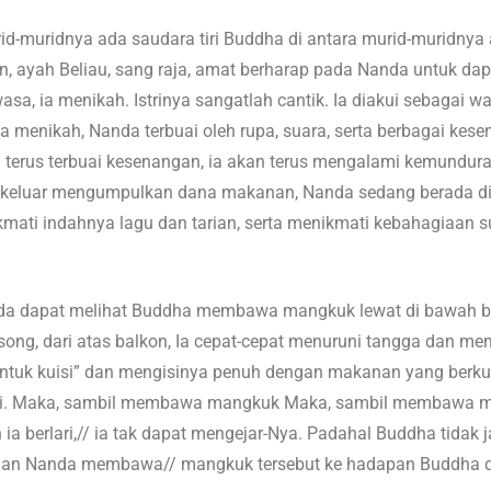
d-muridnya ada saudara tiri Buddha di antara murid-muridnya
, ayah Beliau, sang raja, amat berharap pada Nanda untuk da
a, ia menikah. Istrinya sangatlah cantik. Ia diakui sebagai wani
eka menikah, Nanda terbuai oleh rupa, suara, serta berbagai kes
 terus terbuai kesenangan, ia akan terus mengalami kemundur
a// keluar mengumpulkan dana makanan, Nanda sedang berada di 
mati indahnya lagu dan tarian, serta menikmati kebahagiaan s
nda dapat melihat Buddha membawa mangkuk lewat di bawah ba
ng, dari atas balkon, Ia cepat-cepat menuruni tangga dan mem
tuk kuisi” dan mengisinya penuh dengan makanan yang berku
rgi. Maka, sambil membawa mangkuk Maka, sambil membawa m
 berlari,// ia tak dapat mengejar-Nya. Padahal Buddha tidak ja
 dan Nanda membawa// mangkuk tersebut ke hadapan Buddha 