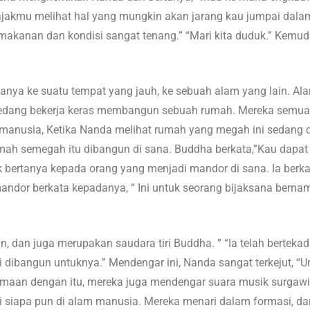
jakmu melihat hal yang mungkin akan jarang kau jumpai dalam
 makanan dan kondisi sangat tenang.” “Mari kita duduk.” Kem
nya ke suatu tempat yang jauh, ke sebuah alam yang lain. Ala
 sedang bekerja keras membangun sebuah rumah. Mereka semua
m manusia, Ketika Nanda melihat rumah yang megah ini sedang
h semegah itu dibangun di sana. Buddha berkata,”Kau dapat
 bertanya kepada orang yang menjadi mandor di sana. Ia berkat
ndor berkata kepadanya, “ Ini untuk seorang bijaksana bernama
n, dan juga merupakan saudara tiri Buddha. ” “Ia telah berteka
dibangun untuknya.” Mendengar ini, Nanda sangat terkejut, “Un
ersamaan dengan itu, mereka juga mendengar suara musik surga
ari siapa pun di alam manusia. Mereka menari dalam formasi, d