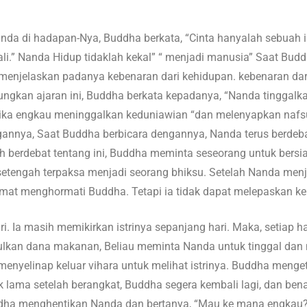
da di hadapan-Nya, Buddha berkata, “Cinta hanyalah sebuah ilus
li.” Nanda Hidup tidaklah kekal” “ menjadi manusia” Saat Bu
enjelaskan padanya kebenaran dari kehidupan. kebenaran dari
ngkan ajaran ini, Buddha berkata kepadanya, “Nanda tinggalka
Jika engkau meninggalkan keduniawian “dan melenyapkan naf
nnya, Saat Buddha berbicara dengannya, Nanda terus berdebat
asih berdebat tentang ini, Buddha meminta seseorang untuk bers
tengah terpaksa menjadi seorang bhiksu. Setelah Nanda menjad
at menghormati Buddha. Tetapi ia tidak dapat melepaskan kem
i. Ia masih memikirkan istrinya sepanjang hari. Maka, setiap ha
lkan dana makanan, Beliau meminta Nanda untuk tinggal dan 
yelinap keluar vihara untuk melihat istrinya. Buddha menget
k lama setelah berangkat, Buddha segera kembali lagi, dan bena
ha menghentikan Nanda dan bertanya, “Mau ke mana engkau?” “