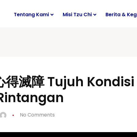
Tentang Kami
Misi Tzu Chi
Berita & Keg
 Chi
Tzu Chi
i Sumatera Utara
Tentang Tzu Chi Indonesia
h Perjalanan Tzu Chi
antuan Khusus : Kita Satu Keluarga
i Wilayah Sumatera
Jejak Langkah Perjalanan Tzu Ch
di Indonesia
得滅障 Tujuh Kondisi 
 Tzu Chi
Kasih ke Panti
asional
Aula Jing Si Indonesia
 Tzu Chi: Mendampingi Generasi Penerus Bangsa
nternasional
Rintangan
arurat atau Bencana
Tematik
No Comments