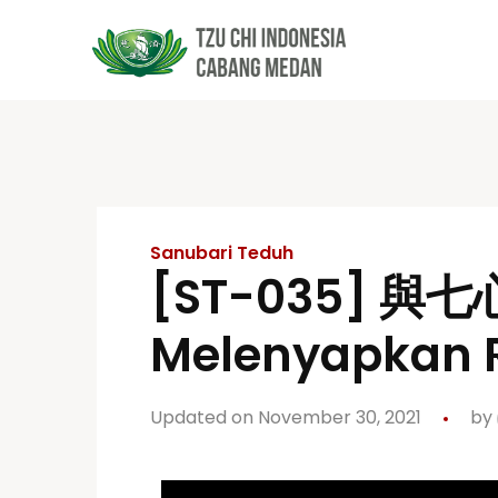
Tentang Tzu
Misi Amal 
Kegiatan d
Jejak Langka
Penerima B
Kegiatan d
Sanubari Teduh
[ST-035] 與七心
Visi dan Misi
Kunjungan 
Kegiatan N
Logo Tzu Chi
Anak Asuh
Kegiatan I
Melenyapkan 
Bantuan D
Kegiatan 
Updated on November 30, 2021
by