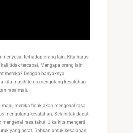
n menyesal terhadap orang lain. Kita harus
 kali tidak tercapai. Mengapa orang lain
egiat mereka? Dengan banyaknya
pa kita masih terus mengulang kesalahan
kan rasa malu.
 malu, mereka tidak akan mengenal rasa
rus mengulang kesalahan. Selain tak dapat
 mengenal rasa takut. Jika kita mengerti
ruk yang berat. Bahkan untuk kesalahan