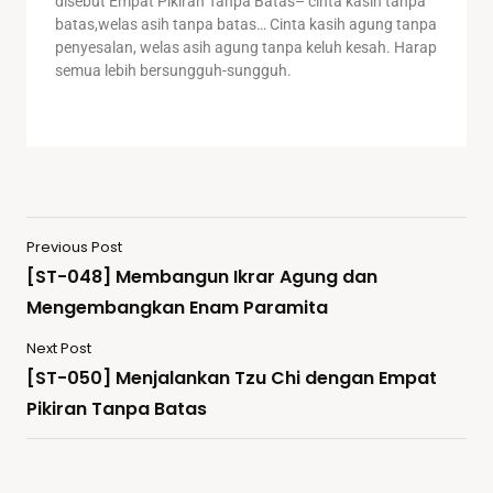
disebut Empat Pikiran Tanpa Batas– cinta kasih tanpa
batas,welas asih tanpa batas… Cinta kasih agung tanpa
penyesalan, welas asih agung tanpa keluh kesah. Harap
semua lebih bersungguh-sungguh.
Previous Post
[ST-048] Membangun Ikrar Agung dan
Mengembangkan Enam Paramita
Next Post
[ST-050] Menjalankan Tzu Chi dengan Empat
Pikiran Tanpa Batas