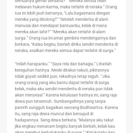
semuanya gemar berdana?” “Mereka semua telah
melawan hukum karma, maka terlahir di neraka.” Orang
tua ini lebih jauh bertanya, “Lalu bagaimana dengan
mereka yang ditolong?” “Setelah menderita di alam
manusia dan mendapat bantuanku, kelak di mana
mereka akan lahir?” “Mereka akan terlahir di alam
surga.” Orang tua ini amat gembira mendengarnya dan
berkata, “Kalau begitu, biarlah diriku sendiri menderita di
neraka, asalkan mereka semua dapat terlahir di surga.”
“Inilah harapanku.” “Saya rela dan bahagia.” Lihatlah
keteguhan hatinya. Meski ditakut-takuti, pikirannya
tidak goyah sedikit pun, tekadnya tetap teguh. “Jika
orang-orang yang aku bantu dapat terlahir di surga
kelak, maka aku sendiri menderita di neraka pun tidak
akan menyesal.” Karena ketulusan hatinya ini, sang raja
dewa pun tersentuh. Sumbangsihnya yang tanpa
pamrih sungguh bagaikan seorang Bodhisattva. Karena
itu, sang raja dewa muncul dan bersujud di
hadapannya. Sang dewa berkata, “Mulanya aku takut
jika engkau menanam begitu banyak berkah, kelak kau
akan merebut kedudukanku di surga.” “Kini kutahu kau