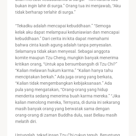
bukan ingin lahir di surga.” Orang tua ini menjawab, “Aku
tidak berharap terlahir di surga.”
“Tekadku adalah mencapai kebuddhaan.” “Semoga
kelak aku dapat melampaui keduniawian dan mencapai
kebuddhaan.” Dari cerita ini kita dapat memahami
bahwa cinta kasih agung adalah tanpa penyesalan.
Selamanya tidak akan menyesal. Sebagai anggota
komite maupun Tzu Cheng, mungkin banyak menerima
kritikan orang, “Untuk apa bersumbangsih di Tzu Chi?”
“Kalian melawan hukum karma.” “Kalian hanya tahu
menciptakan berkah.” Ada juga orang yang berkata,
“Kalian tidak mengembangkan kebijaksanaan.” Ada
pula yang mengatakan, “Orang-orang yang hidup
menderita sedang menerima buah karma mereka.” “Jika
kalian menolong mereka, Ternyata, di dunia ini sekarang
masih banyak orang yang berwatak sama dengan
orang-orang di zaman Buddha dulu, saat Beliau masih
melatih diri.
Untunglah, tekad insan Tzu Chi cukup teguh. Beruntung,